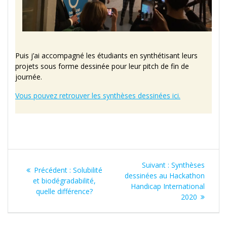
Puis j’ai accompagné les étudiants en synthétisant leurs
projets sous forme dessinée pour leur pitch de fin de
journée.
Vous pouvez retrouver les synthèses dessinées ici.
Navigation
Article
Suivant :
Synthèses
Article
Précédent :
Solubilité
de
suivant
dessinées au Hackathon
précédent
et biodégradabilité,
:
Handicap International
:
quelle différence?
l’article
2020