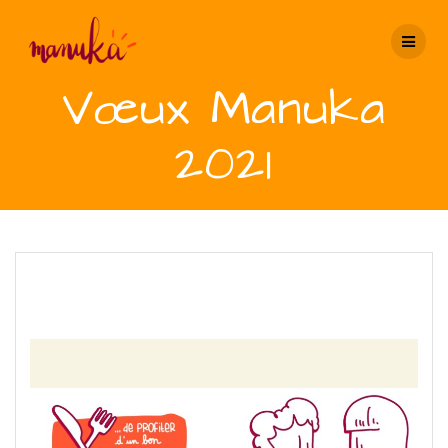
Passer
au
contenu
Vœux Manuka
2021