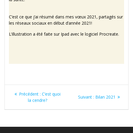
C’est ce que j’ai résumé dans mes vœux 2021, partagés sur
les réseaux sociaux en début d’année 2021!
L’illustration a été faite sur Ipad avec le logiciel Procreate.
Navigation
Article
Précédent :
C’est quoi
Article
Suivant :
Bilan 2021
de
précédent
la cendre?
suivant
:
:
l’article