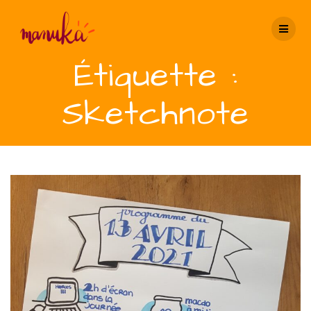
Passer
au
contenu
Étiquette :
Sketchnote