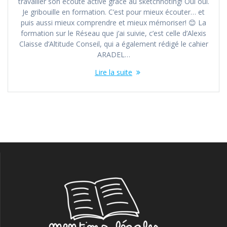
travailler son écoute active grâce au sketchnoting! Oui oui.
Je gribouille en formation. C’est pour mieux écouter… et
puis aussi mieux comprendre et mieux mémoriser! 😊 La
formation sur le Réseau que j’ai suivie, c’est celle d’Alexis
Claisse d’Altitude Conseil, qui a également rédigé le cahier
ARADEL…
Lire la suite