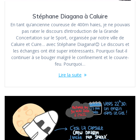
Stéphane Diagana à Caluire
En tant qu’ancienne coureuse de 400m haies, je ne pouvais
pas rater le discours d’introduction de la Grande
Concertation sur le Sport, organisée par notre ville de
Caluire et Cuire… avec Stéphane Diagana!😊 Le discours et
les échanges ont été super intéressants. Pourquoi faut-il
continuer à se bouger malgré le confinement et le couvre-
feu. Pourquoi…
Lire la suite