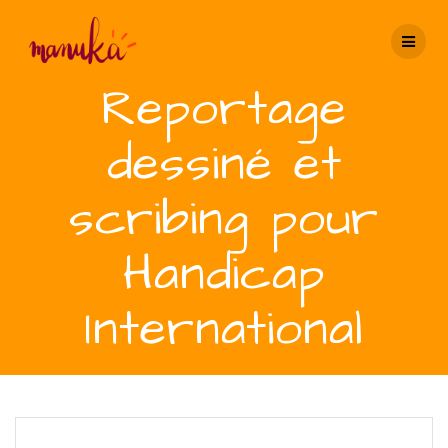
Passer
au
contenu
Reportage
dessiné et
scribing pour
Handicap
International