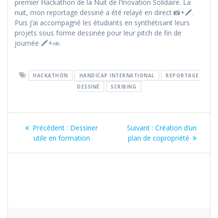
premier Hackathon de la Nuit de l’Inovation Solidaire. La
nuit, mon reportage dessiné a été relayé en direct 📸+🖍️.
Puis j’ai accompagné les étudiants en synthétisant leurs
projets sous forme dessinée pour leur pitch de fin de
journée 🖍️+📣.
HACKATHON
HANDICAP INTERNATIONAL
REPORTAGE
DESSINÉ
SCRIBING
Navigation
Article
Article
Précédent :
Dessiner
Suivant :
Création d’un
de
précédent
suivant
utile en formation
plan de copropriété
:
:
l’article